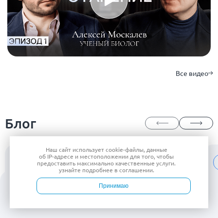
Все видео
Блог
Наш сайт использует
cookie-файлы
, данные
об IP-адресе
и местоположении для того, чтобы
Эндокринолог
предоставить максимально качественные услуги.
узнайте подробнее в
соглашении
.
Принимаю
Войти
Врачи
Услуги
Контакты
Запись