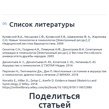
Список
литературы
06
Кулавский В.А., Насырова С.Ф., Кулавский Е.В., Шавалеева Ф. А., Жаринова
С.М. Новые технологии в гинекологии [Электронный ресурс] //
Медицинский вестник Башкортостана. 2009
Семятов С.М., Голдина А.Я., Плавунов Н.Ф., Димитрова В.И. Сочетанные
операции в гинекологии [Электронный ресурс] // Вестник Российского
университета дружбы народов. 2005
Дементьев А. С., Дементьева И. Ю., Кочетков С. Ю., Чепанова Е. Ю.
Акушерство и гинекология // ГЭОТАР-Медиа. 2016
Пирлман М., Тинтиналли Дж., Дин П. Неотложные состояния в акушерстве
и гинекологии: диагностика и лечение // БИНОМ. 2018
Norwitz E., Miller D., Zelop C., Keefe D. Evidence‐based Obstetrics and
Gynecology // Wiley. 2018
https://onlinelibrary.wiley.com/doi/book/10.1002/9781119072980
Поделиться
статьей