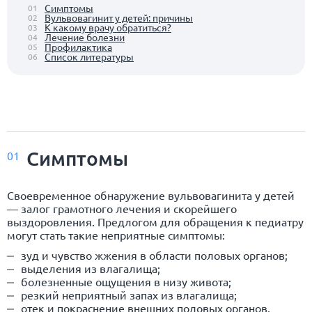
Симптомы
01
Вульвовагинит у детей: причины
02
К какому врачу обратиться?
03
Лечение болезни
04
Профилактика
05
Список литературы
06
Симптомы
01
Своевременное обнаружение вульвовагинита у детей
— залог грамотного лечения и скорейшего
выздоровления. Предлогом для обращения к педиатру
могут стать такие неприятные симптомы:
зуд и чувство жжения в области половых органов;
выделения из влагалища;
болезненные ощущения в низу живота;
резкий неприятный запах из влагалища;
отек и покраснение внешних половых органов.