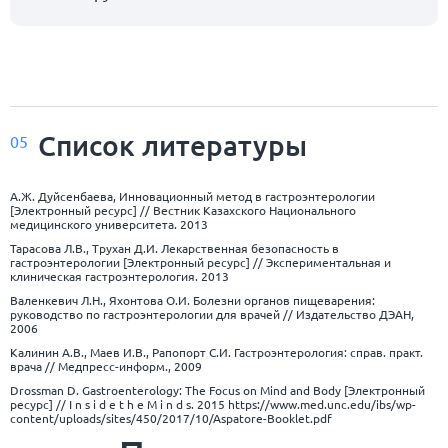
Список
литературы
05
А.Ж. Дуйсенбаева, Инновационный метод в гастроэнтерологии
[Электронный ресурс] // Вестник Казахского Национального
медицинского университета. 2013
Тарасова Л.В., Трухан Д.И. Лекарственная безопасность в
гастроэнтерологии [Электронный ресурс] // Экспериментальная и
клиническая гастроэнтерология. 2013
Валенкевич Л.Н., Яхонтова О.И. Болезни органов пищеварения:
руководство по гастроэнтерологии для врачей // Издательство ДЭАН,
2006
Калинин А.В., Маев И.В., Рапопорт С.И. Гастроэнтерология: справ. практ.
врача // Медпресс-информ., 2009
Drossman D. Gastroenterology: The Focus on Mind and Body [Электронный
ресурс] // I n s i d e t h e M i n d s. 2015
https://www.med.unc.edu/ibs/wp-
content/uploads/sites/450/2017/10/Aspatore-Booklet.pdf