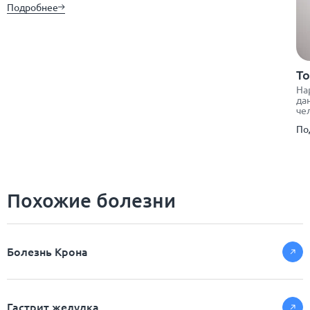
Подробнее
Т
На
да
че
По
Похожие болезни
Болезнь Крона
Гастрит желудка