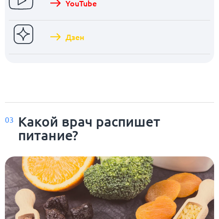
YouTube
Дзен
Какой врач распишет
03
питание?