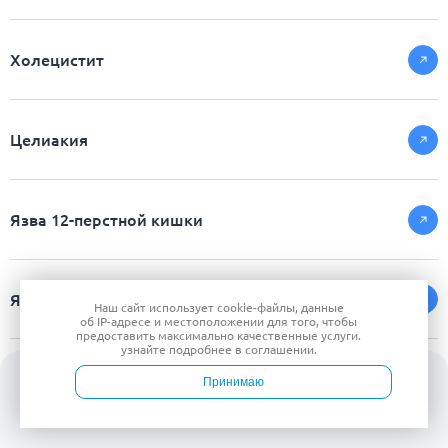
Холецистит
Целиакия
Язва 12-перстной кишки
Язва желудка
Наш сайт использует
cookie-файлы
, данные
об IP-адресе
и местоположении для того, чтобы
предоставить максимально качественные услуги.
узнайте подробнее в
соглашении
.
Принимаю
Войти
Врачи
Услуги
Контакты
Запись