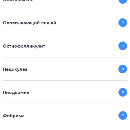
Опоясывающий лишай
Остиофолликулит
Педикулез
Пиодермия
Фиброма