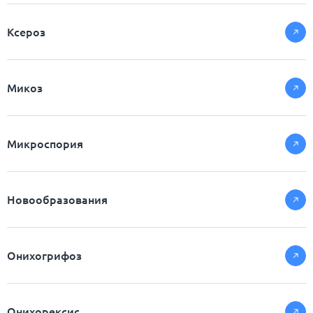
Ксероз
Микоз
Микроспория
Новообразования
Онихогрифоз
Онихорексис