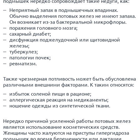
подмышек нередко сопровождает такие недуги, как:
Неприятный запах в подмышечных впадинах.
Обычно выделения потовых желез не имеют запаха.
Он возникает из-за бактериальной микрофлоры.
поражения головного мозга;
сахарный диабет
;
дисфункция поджелудочной или щитовидной
железы;
туберкулез
;
патологии почек;
ревматизм.
Также чрезмерная потливость может быть обусловлена
различными внешними факторами. К таким относятся:
избыток соленой пищи в рационе;
аллергическая реакция на медикаменты;
ношение одежды из синтетической ткани.
Нередко причиной усиленной работы потовых желез
является использование косметических средств.
Женщины часто жалуются на приступы гипергидроза
подмышек во время беременности или лактации.