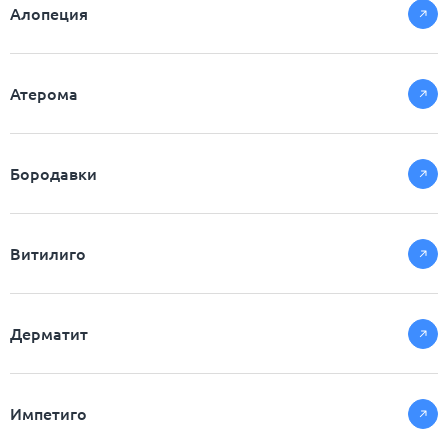
Алопеция
Атерома
Бородавки
Витилиго
Дерматит
Импетиго