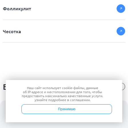
Фолликулит
Чесотка
Видео-блог
Наш сайт использует
cookie-файлы
, данные
об IP-адресе
и местоположении для того, чтобы
предоставить максимально качественные услуги.
узнайте подробнее в
соглашении
.
Принимаю
Войти
Врачи
Услуги
Контакты
Запись