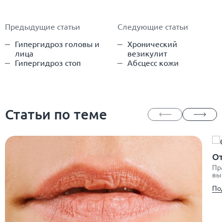
Предыдущие статьи
Следующие статьи
Гипергидроз головы и
Хронический
лица
везикулит
Гипергидроз стоп
Абсцесс кожи
Статьи по теме
От
Пр
вы
По