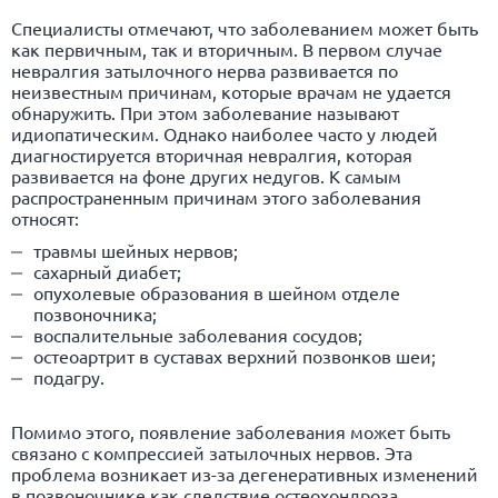
Специалисты отмечают, что заболеванием может быть
как первичным, так и вторичным. В первом случае
невралгия затылочного нерва развивается по
неизвестным причинам, которые врачам не удается
обнаружить. При этом заболевание называют
идиопатическим. Однако наиболее часто у людей
диагностируется вторичная невралгия, которая
развивается на фоне других недугов. К самым
распространенным причинам этого заболевания
относят:
травмы шейных нервов;
сахарный диабет
;
опухолевые образования в шейном отделе
позвоночника;
воспалительные заболевания сосудов;
остео
артрит
в суставах верхний позвонков шеи;
подагру.
Помимо этого, появление заболевания может быть
связано с компрессией затылочных нервов. Эта
проблема возникает из-за дегенеративных изменений
в позвоночнике как следствие остеохондроза.