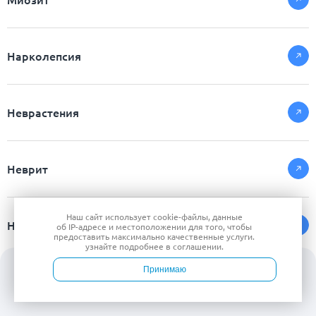
Нарколепсия
Неврастения
Неврит
Наш сайт использует
cookie-файлы
, данные
Невроз
об IP-адресе
и местоположении для того, чтобы
предоставить максимально качественные услуги.
узнайте подробнее в
соглашении
.
Принимаю
Нервный тик
Войти
Врачи
Услуги
Контакты
Запись