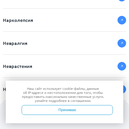
Нарколепсия
Невралгия
Неврастения
Неврит
Наш сайт использует
cookie-файлы
, данные
об IP-адресе
и местоположении для того, чтобы
предоставить максимально качественные услуги.
узнайте подробнее в
соглашении
.
Принимаю
Нервный тик
Войти
Врачи
Услуги
Контакты
Запись