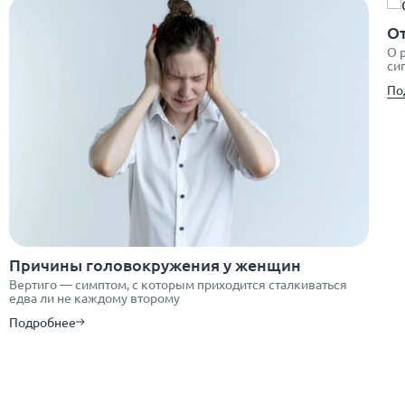
От
О 
си
По
Причины головокружения у женщин
Вертиго — симптом, с которым приходится сталкиваться
едва ли не каждому второму
Подробнее