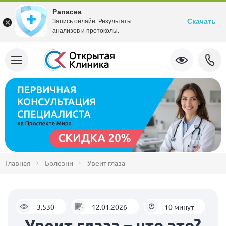
Panacea
Скачать
Запись онлайн. Результаты
анализов и протоколы.
Главная
Болезни
Увеит глаза
3.530
12.01.2026
10 минут
Увеит глаза – что это?