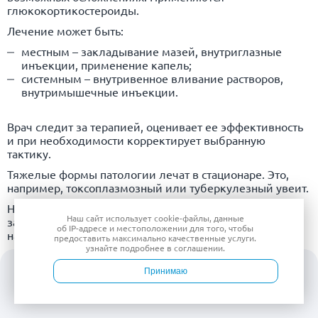
глюкокортикостероиды.
Лечение может быть:
местным – закладывание мазей, внутриглазные
инъекции, применение капель;
системным – внутривенное вливание растворов,
внутримышечные инъекции.
Врач следит за терапией, оценивает ее эффективность
и при необходимости корректирует выбранную
тактику.
Тяжелые формы патологии лечат в стационаре. Это,
например, токсоплазмозный или туберкулезный увеит.
Нередко офтальмолог не может справиться с
Наш сайт использует
cookie-файлы
, данные
заболеванием в одиночку. Он привлекает коллег,
об IP-адресе
и местоположении для того, чтобы
например:
предоставить максимально качественные услуги.
узнайте подробнее в
соглашении
.
лор-врача – его помощь нужна, чтобы исключить у
пациента тонзиллит или острый процесс в
Принимаю
околоносовых пазухах;
инфекциониста – консультация понадобится, чтобы
Войти
Врачи
Услуги
Контакты
Запись
устранить общий инфекционный процесс и за счет