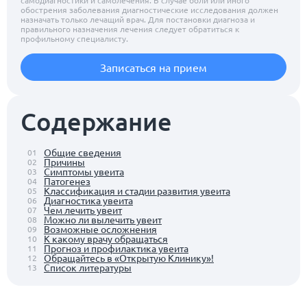
самодиагностики и самолечения. В случае боли или иного
обострения заболевания диагностические исследования должен
назначать только лечащий врач. Для постановки диагноза и
правильного назначения лечения следует обратиться к
профильному специалисту.
Записаться на прием
Содержание
Общие сведения
01
Причины
02
Симптомы увеита
03
Патогенез
04
Классификация и стадии развития увеита
05
Диагностика увеита
06
Чем лечить увеит
07
Можно ли вылечить увеит
08
Возможные осложнения
09
К какому врачу обращаться
10
Прогноз и профилактика увеита
11
Обращайтесь в «Открытую Клинику»!
12
Список литературы
13