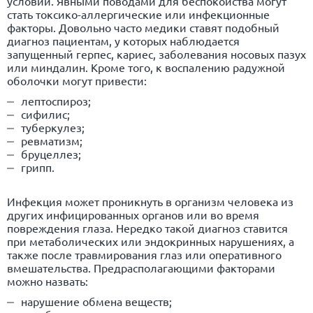
условий. Явными поводами для беспокойства могут
стать токсико-аллергические или инфекционные
факторы. Довольно часто медики ставят подобный
диагноз пациентам, у которых наблюдается
запущенный герпес, кариес, заболевания носовых пазух
или миндалин. Кроме того, к воспалению радужной
оболочки могут привести:
лептоспироз;
сифилис
;
туберкулез
;
ревматизм;
бруцеллез
;
грипп
.
Инфекция может проникнуть в организм человека из
других инфицированных органов или во время
повреждения глаза. Нередко такой диагноз ставится
при метаболических или эндокринных нарушениях, а
также после травмирования глаз или оперативного
вмешательства. Предрасполагающими факторами
можно назвать:
нарушение обмена веществ;