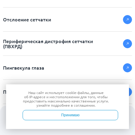
Отслоение сетчатки
Периферическая дистрофия сетчатки
(ПВХРД)
Пингвекула глаза
Птоз века
Наш сайт использует
cookie-файлы
, данные
об IP-адресе
и местоположении для того, чтобы
предоставить максимально качественные услуги.
узнайте подробнее в
соглашении
.
Разрыв сетчатки глаза - симптомы и
Принимаю
лечение
Войти
Врачи
Услуги
Контакты
Запись