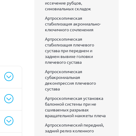
иссечение рубцов,
синовиальных складок
Артроскопическая
стабилизация акромиально-
ключичного сочленения
Артроскопическая
стабилизация плечевого
сустава при переднем и
заднем вывихе головки
плечевого сустава
Артроскопическая
субакромиальная
декомпрессия плечевого
сустава
Артроскопическая установка
балонной системы при не
сшиваемых разрывах
вращательной манжеты плеча
Артроскопический передний,
задний релиз коленного