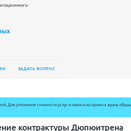
итационного
ных
КИ
ЗАДАТЬ ВОПРОС
ой. Для уточнения стоимости услуг и записи на прием к врачу обра
чение контрактуры Дюпюитрена