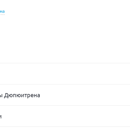
на
ры Дюпюитрена
и