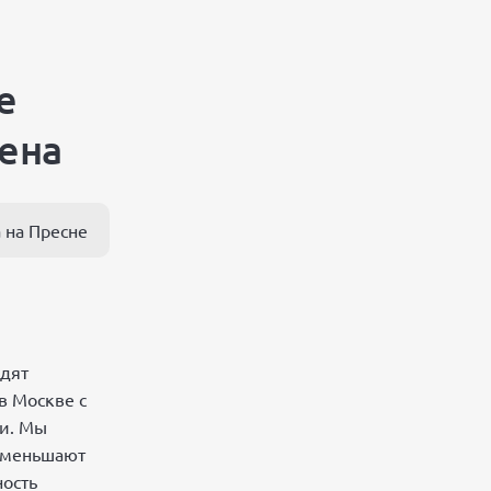
е
ена
 на Пресне
одят
в Москве с
ки. Мы
уменьшают
ость