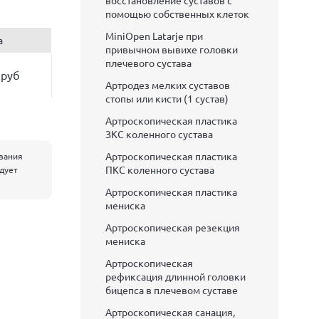
восстановление суставов с
помощью собственных клеток
MiniOpen Latarje при
а
привычном вывихе головки
плечевого сустава
 руб
Артродез мелких суставов
стопы или кисти (1 сустав)
Артроскопическая пластика
ЗКС коленного сустава
Артроскопическая пластика
евания
ПКС коленного сустава
едует
Артроскопическая пластика
мениска
Артроскопическая резекция
мениска
Артроскопическая
рефиксация длинной головки
бицепса в плечевом суставе
Артроскопическая санация,