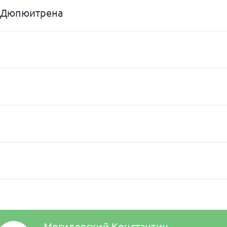
ы Дюпюитрена
Могилевский Константин