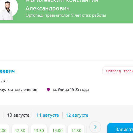
Александрович
Ортопед - травматолог,
9 лет стаж работы
геевич
Ортопед - трав
из 5
м. Улица 1905 года
зультатом лечения
10 августа
11 августа
12 августа
Записа
2:00
12:30
13:30
14:00
14:30
15:00
15:30
16