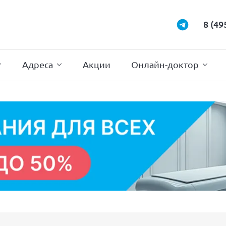
Маммология
Подиатрия
8 (49
Неврология
Проктология
Нейрохирургия
Психотерапи
Адреса
Акции
Онлайн-доктор