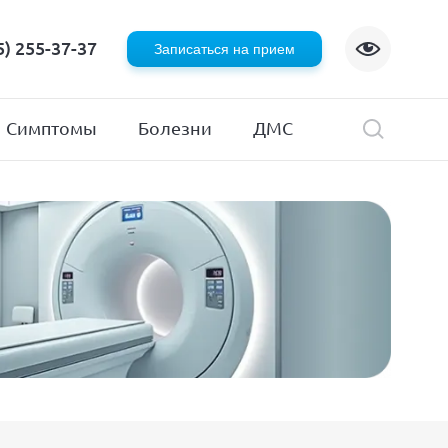
Флебология
5) 255-37-37
Записаться на прием
Хирургия
я
Эндокринология
Симптомы
Болезни
ДМС