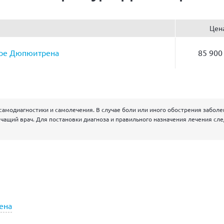
Цен
уре Дюпюитрена
85 900
самодиагностики и самолечения. В случае боли или иного обострения забол
чащий врач. Для постановки диагноза и правильного назначения лечения сл
ена