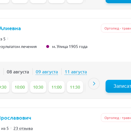
 Алиевна
Ортопед - трав
из 5
м. Улица 1905 года
зультатом лечения
08 августа
09 августа
11 августа
Записа
9:30
10:00
10:30
11:00
11:30
12:00
12:30
13
Ярославович
Ортопед - трав
 из 5
23 отзыва