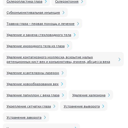
Склеропластика глаза
Склерэктомия
Субконъюнктивальная инъекция
Травма глаза – первая помощь и лечение
Удаление и замена стекловидного тела
Удаление инородного тела из глаза
Удаление контагиозного моллюска, вскрытие малых
ретенционных кист век и конъюнктивы, ячменя, абсцесса века
Удаление ксантелазмы лазером
Удаление новообразования век
Удаление папиллом с века глаза
Удаление халязиона
Укрепление сетчатки глаза
Устранение выворота
Устранение заворота