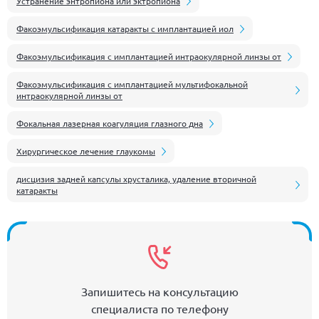
Устранение энтропиона или эктропиона
Факоэмульсификация катаракты с имплантацией иол
Факоэмульсификация с имплантацией интраокулярной линзы от
Факоэмульсификация с имплантацией мультифокальной
интраокулярной линзы от
Фокальная лазерная коагуляция глазного дна
Хирургическое лечение глаукомы
дисцизия задней капсулы хрусталика, удаление вторичной
катаракты
Запишитесь на консультацию
специалиста по телефону