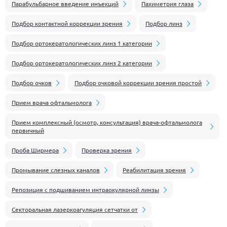
Парабульбарное введение инъекций
Пахиметрия глаза
Подбор контактной коррекции зрения
Подбор линз
Подбор ортокератологических линз 1 категории
Подбор ортокератологических линз 2 категории
Подбор очков
Подбор очковой коррекции зрения простой
Прием врача офтальмолога
Прием комплексный (осмотр, консультация) врача-офтальмолога
первичный
Проба Ширмера
Проверка зрения
Промывание слезных каналов
Реабилитация зрения
Репозиция с подшиванием интраокулярной линзы
Секторальная лазеркоагуляция сетчатки от