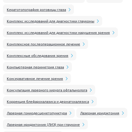
Кератотопография роговицы глаза
Комплекс исследований для диагностики глаукомы
Комплекс исследований для диагностики нарушения зрения
Комплексное послеоперационное лечение
Комплексные обследования зрения
Компьютерная периметрия глаза
Консервативное лечение зрения
Консультация лазерного хирурга офтальмолога
Коррекция блефарохалазиса и дерматохалязиса
Лазерная гониодесцеметопунктура
Лазерная иридэктомия
Лазерная иридэктомия (ЛИЭ) при глаукоме