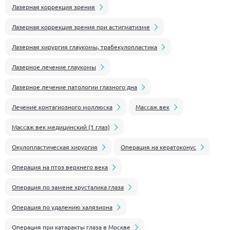
Лазерная коррекция зрения
Лазерная коррекция зрения при астигматизме
Лазерная хирургия глаукомы, трабекулопластика
Лазерное лечение глаукомы
Лазерное лечение патологии глазного дна
Лечение контагиозного моллюска
Массаж век
Массаж век медицинский (1 глаз)
Окулопластическая хирургия
Операция на кератоконус
Операция на птоз верхнего века
Операция по замене хрусталика глаза
Операция по удалению халязиона
Операция при катаракты глаза в Москве