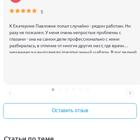
5
К Екатерине Павловне попал случайно - рядом работаю. Ни
разу не пожалел. У меня очень непростые проблемы с
глазами - она на самом деле профессионально с ними
разбиралась, в отличие от многих других мест, где врачи
механически выполняли предписанный шаблон. В последний
раз она просто "вытащила" меня, избавив от гораздо более
тяжелых последствий.
Оставить отзыв
Статьи по теме