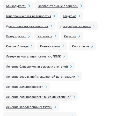
Близорукость
Воспалительные процессы
Гипертоническая ретинопатия
Глаукома
Диабетическая ретинопатия
Дистрофия сетчатки
Иридоциклит
Катаракта
Кератит
Клапан Ахмеда
Конъюктивит
Косоглазие
Лазерная коагуляция сетчатки, ППЛК
Лечение близорукости высоких степеней
Лечение возрастной макулярной дегенерации
Лечение дальнозоркости
Лечение дальнозоркости высоких степеней
Лечение заболеваний сетчатки