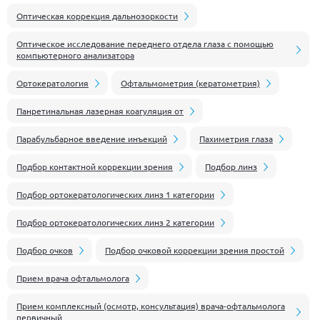
Оптическая коррекция дальнозоркости
Оптическое исследование переднего отдела глаза с помощью
компьютерного анализатора
Ортокератология
Офтальмометрия (кератометрия)
Панретинальная лазерная коагуляция от
Парабульбарное введение инъекций
Пахиметрия глаза
Подбор контактной коррекции зрения
Подбор линз
Подбор ортокератологических линз 1 категории
Подбор ортокератологических линз 2 категории
Подбор очков
Подбор очковой коррекции зрения простой
Прием врача офтальмолога
Прием комплексный (осмотр, консультация) врача-офтальмолога
первичный