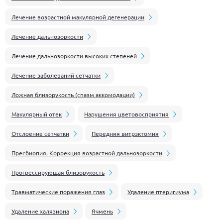
Лечение возрастной макулярной дегенерации
Лечение дальнозоркости
Лечение дальнозоркости высоких степеней
Лечение заболеваний сетчатки
Ложная близорукость (спазм аккомодации)
Макулярный отек
Нарушения цветовосприятия
Отслоение сетчатки
Передняя витрэктомия
Пресбиопия. Коррекция возрастной дальнозоркости
Прогрессирующая близорукость
Травматические поражения глаз
Удаление птеригиума
Удаление халязиона
Ячмень