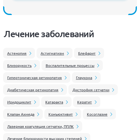
Лечение заболеваний
Астенопия
Астигматизм
Блефарит
Близорукость
Воспалительные процессы
Гипертоническая ретинопатия
Глаукома
Диабетическая ретинопатия
Дистрофия сетчатки
Иридоциклит
Катаракта
Кератит
Клапан Ахмеда
Конъюктивит
Косоглазие
Лазерная коагуляция сетчатки, ППЛК
Лечение близорукости высоких степеней