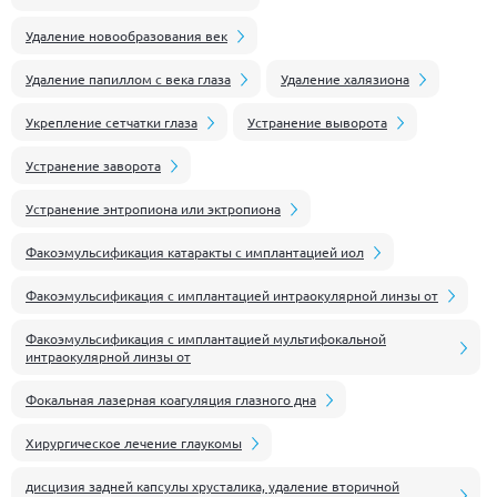
Удаление новообразования век
Удаление папиллом с века глаза
Удаление халязиона
Укрепление сетчатки глаза
Устранение выворота
Устранение заворота
Устранение энтропиона или эктропиона
Факоэмульсификация катаракты с имплантацией иол
Факоэмульсификация с имплантацией интраокулярной линзы от
Факоэмульсификация с имплантацией мультифокальной
интраокулярной линзы от
Фокальная лазерная коагуляция глазного дна
Хирургическое лечение глаукомы
дисцизия задней капсулы хрусталика, удаление вторичной