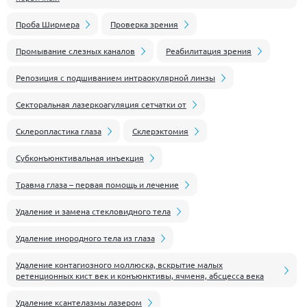
Проба Ширмера
Проверка зрения
Промывание слезных каналов
Реабилитация зрения
Репозиция с подшиванием интраокулярной линзы
Секторальная лазеркоагуляция сетчатки от
Склеропластика глаза
Склерэктомия
Субконъюнктивальная инъекция
Травма глаза – первая помощь и лечение
Удаление и замена стекловидного тела
Удаление инородного тела из глаза
Удаление контагиозного моллюска, вскрытие малых
ретенционных кист век и конъюнктивы, ячменя, абсцесса века
Удаление ксантелазмы лазером