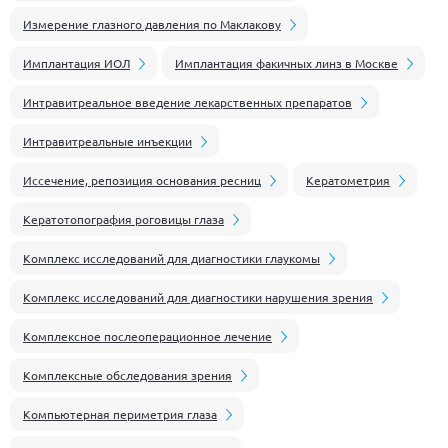
Измерение глазного давления по Маклакову
Имплантация ИОЛ
Имплантация факичных линз в Москве
Интравитреальное введение лекарственных препаратов
Интравитреальные инъекции
Иссечение, репозиция основания ресниц
Кератометрия
Кератотопография роговицы глаза
Комплекс исследований для диагностики глаукомы
Комплекс исследований для диагностики нарушения зрения
Комплексное послеоперационное лечение
Комплексные обследования зрения
Компьютерная периметрия глаза