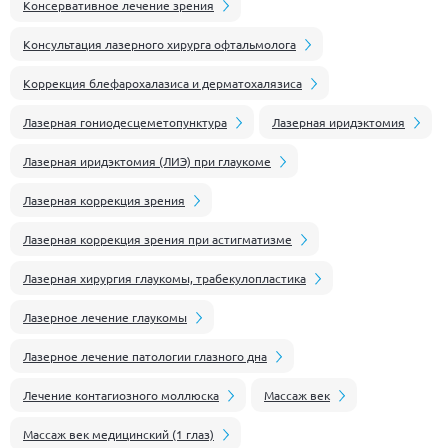
Консервативное лечение зрения
Консультация лазерного хирурга офтальмолога
Коррекция блефарохалазиса и дерматохалязиса
Лазерная гониодесцеметопунктура
Лазерная иридэктомия
Лазерная иридэктомия (ЛИЭ) при глаукоме
Лазерная коррекция зрения
Лазерная коррекция зрения при астигматизме
Лазерная хирургия глаукомы, трабекулопластика
Лазерное лечение глаукомы
Лазерное лечение патологии глазного дна
Лечение контагиозного моллюска
Массаж век
Массаж век медицинский (1 глаз)