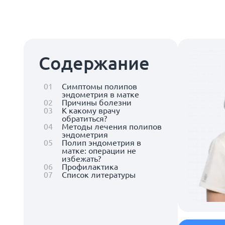
Содержание
01
Симптомы полипов
эндометрия в матке
02
Причины болезни
03
К какому врачу
обратиться?
04
Методы лечения полипов
эндометрия
05
Полип эндометрия в
матке: операции не
избежать?
06
Профилактика
07
Список литературы