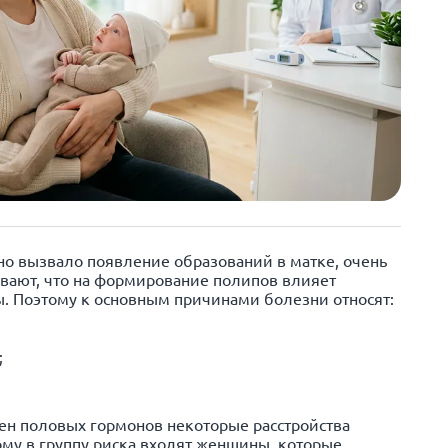
но вызвало появление образований в матке, очень
вают, что на формирование полипов влияет
 Поэтому к основным причинами болезни относят:
;
ен половых гормонов некоторые расстройства
му в группу риска входят женщины, которые