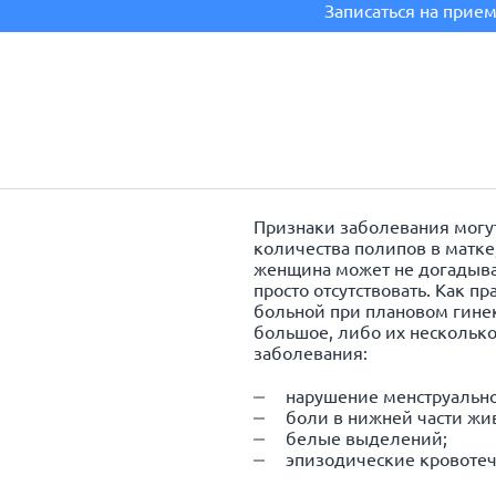
Записаться на прие
Признаки заболевания могут
количества полипов в матке
женщина может не догадыват
просто отсутствовать. Как п
больной при плановом гине
большое, либо их нескольк
заболевания:
нарушение менструально
боли в нижней части жив
белые выделений;
эпизодические кровотеч