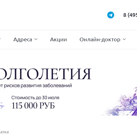
Маммология
Подиатрия
8 (49
Неврология
Проктология
Нейрохирургия
Психотерапи
Адреса
Акции
Онлайн-доктор
матке