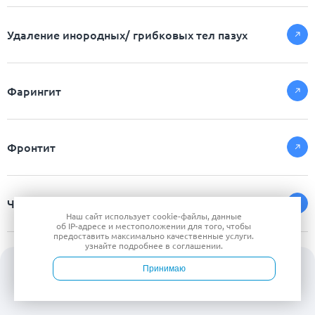
Удаление инородных/ грибковых тел пазух
Фарингит
Фронтит
Чем лечить ангину у ребенка 8 лет
Наш сайт использует
cookie-файлы
, данные
об IP-адресе
и местоположении для того, чтобы
предоставить максимально качественные услуги.
узнайте подробнее в
соглашении
.
Чихание
Принимаю
Войти
Врачи
Услуги
Контакты
Запись