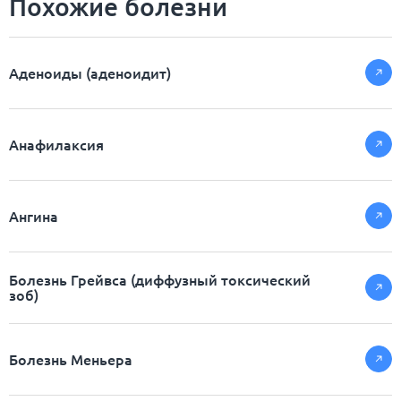
Похожие болезни
Аденоиды (аденоидит)
Анафилаксия
Ангина
Болезнь Грейвса (диффузный токсический
зоб)
Болезнь Меньера