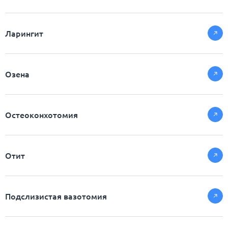
Ларингит
Озена
Остеоконхотомия
Отит
Подслизистая вазотомия